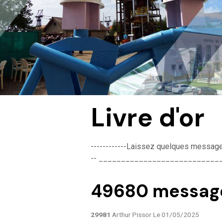
Livre d'or
------------Laissez quelques messages po
-- ___________________________
49680 message(s
29981
Arthur Pissor
Le 01/05/2025