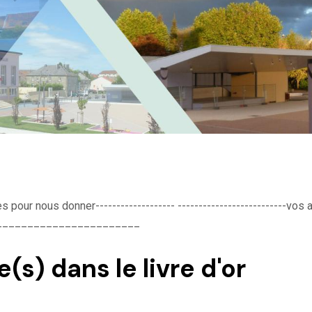
ur nous donner------------------- --------------------------vos avi
_______________________
) dans le livre d'or