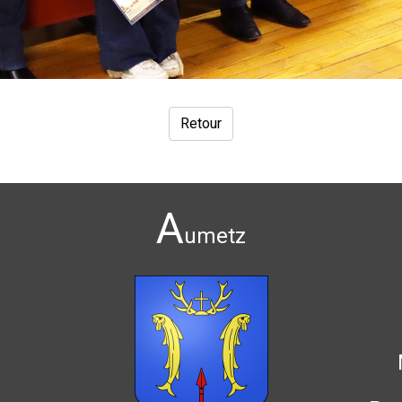
Retour
A
umetz